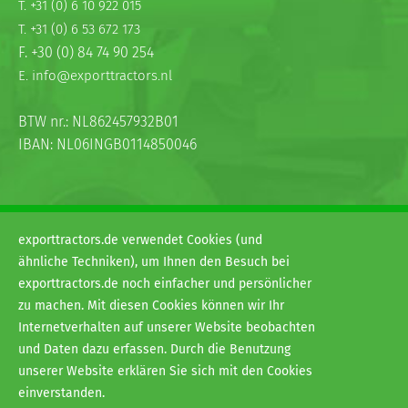
T. +31 (0) 6 10 922 015
T. +31 (0) 6 53 672 173
F. +30 (0) 84 74 90 254
E. info@exporttractors.nl
BTW nr.: NL862457932B01
IBAN: NL06INGB0114850046
exporttractors.de verwendet Cookies (und
ähnliche Techniken), um Ihnen den Besuch bei
exporttractors.de noch einfacher und persönlicher
© 2026
zu machen. Mit diesen Cookies können wir Ihr
H&G exporttractors
Internetverhalten auf unserer Website beobachten
Allgemeine Geschäftsbedingungen
und Daten dazu erfassen. Durch die Benutzung
Privacy
unserer Website erklären Sie sich mit den Cookies
Disclaimer
einverstanden.
Website:
Van Suilichem Communicatie BV