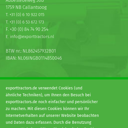
Abbestedeweg 30B
1759 NB Callantsoog
T. +31 (0) 6 10 922 015
T. +31 (0) 6 53 672 173
F. +30 (0) 84 74 90 254
E. info@exporttractors.nl
BTW nr.: NL862457932B01
IBAN: NL06INGB0114850046
exporttractors.de verwendet Cookies (und
ähnliche Techniken), um Ihnen den Besuch bei
exporttractors.de noch einfacher und persönlicher
© 2026
zu machen. Mit diesen Cookies können wir Ihr
H&G exporttractors
Internetverhalten auf unserer Website beobachten
Allgemeine Geschäftsbedingungen
und Daten dazu erfassen. Durch die Benutzung
Privacy