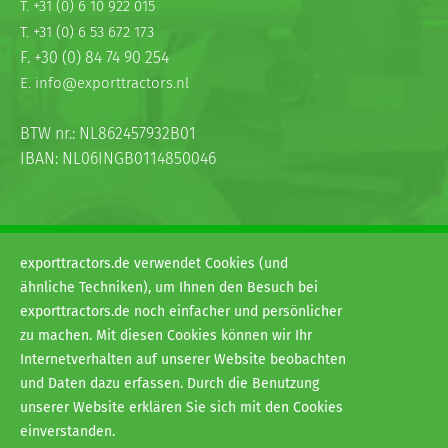
T. +31 (0) 6 10 922 015
T. +31 (0) 6 53 672 173
F. +30 (0) 84 74 90 254
E. info@exporttractors.nl
BTW nr.: NL862457932B01
IBAN: NL06INGB0114850046
exporttractors.de verwendet Cookies (und
ähnliche Techniken), um Ihnen den Besuch bei
exporttractors.de noch einfacher und persönlicher
© 2026
zu machen. Mit diesen Cookies können wir Ihr
H&G exporttractors
Internetverhalten auf unserer Website beobachten
Allgemeine Geschäftsbedingungen
und Daten dazu erfassen. Durch die Benutzung
Privacy
unserer Website erklären Sie sich mit den Cookies
Disclaimer
einverstanden.
Website:
Van Suilichem Communicatie BV